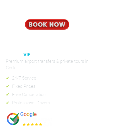
Book your private transfer in minutes
– fixed prices, no hidden fees.
CORFU
VIP
RIDES
Premium airport transfers & private tours in
Corfu.
✔
24/7 Service
✔
Fixed Prices
✔
Free Cancellation
✔
Professional Drivers