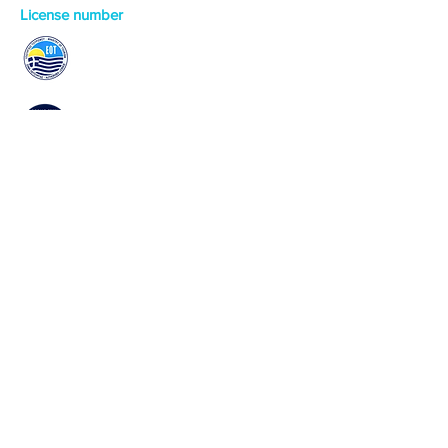
License number
0829E70000130301
Official Member of the Association
of Chauffeured Car Services in Corfu
Services
✔
Corfu Airport Transfer
✔
Corfu daily tour packages
✔
Wine tasting and local olive oil
✔
Sea & Boat Experiences
Quick Links
✔
About Us
✔
Blog