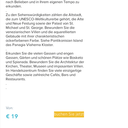
nach Belieben und in Ihrem eigenen Tempo zu
erkunden.
.
Zu den Sehenswürdigkeiten zählen die Altstadt,
die zum UNESCO-Weltkulturerbe gehört, die Alte
und Neue Festung sowie der Palast von St.
Michael und St. George. Bewundern Sie die
venezianischen Villen und die aquarellierten
Gebäude mit ihrer charakteristischen
ockerfarbenen Farbe. Siehe Pontikonisian Island
das Panagia Vlaherna Kloster.
.
Erkunden Sie die vielen Gassen und engen
Gassen, Gärten und schönen Plätze wie Bosketo
und Spianada. Bewundern Sie die Architektur der
Kirchen, Theater, Museen und imposanten Villen.
Im Handelszentrum finden Sie viele einzigartige
Geschäfte sowie zahlreiche Cafés, Bars und
Restaurants.
.
.
Von:
buchen Sie jetzt
€ 19